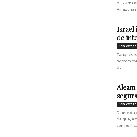
de 2026 co
Amazonas (
Israel
de int
Sem catego
Tanques i
servem com
de...
Aleam 
segura
Sem catego
Diante da p
de que, em
composta..