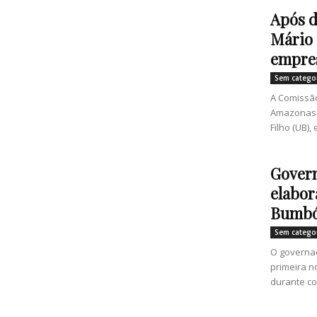
Após d
Mário 
empres
Sem catego
A Comissão
Amazonas 
Filho (UB), 
Govern
elabor
Bumbó
Sem catego
O governa
primeira no
durante col