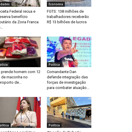
idades
Economia
ceita Federal recua e
FGTS: 138 milhões de
eserva benefício
trabalhadores receberão
ibutário da Zona Franca
R$ 13 bilhões de lucros
...
olícia
Política
 prende homem com 12
Comandante Dan
 de maconha no
defende integração das
roporto de...
forças de investigação
para combater atuação...
olítica
Política