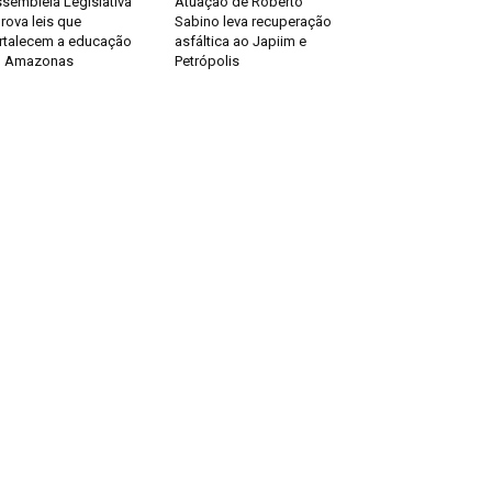
sembleia Legislativa
Atuação de Roberto
rova leis que
Sabino leva recuperação
rtalecem a educação
asfáltica ao Japiim e
o Amazonas
Petrópolis