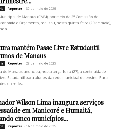
drimestre...
Reporter
-
30 de maio de 2025
ria
unicipal de Manaus (CMM), por meio da 3ª Comissão de
Economia e Orçamento, realizou, nesta quinta-feira (29 de maio),
cia...
tura mantém Passe Livre Estudantil
lunos de Manaus
Reporter
-
28 de maio de 2025
ria
ra de Manaus anunciou, nesta terça-feira (27), a continuidade
ivre Estudantil para alunos da rede municipal de ensino. Para
tes da rede...
ador Wilson Lima inaugura serviços
essaúde em Manicoré e Humaitá,
ando cinco municípios...
Reporter
-
16 de maio de 2025
ria