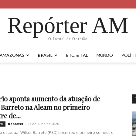
Repórter AM
O Jornal de Opinião
AMAZONAS
BRASIL
ETC. & TAL
MUNDO
POLÍT
rio aponta aumento da atuação de
 Barreto na Aleam no primeiro
re de...
Reporter
-
23 de julho de 2026
ria
 estadual Wilker Barreto (PSD) encerrou o primeiro semestre