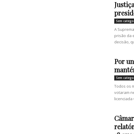
Justiç
presid
Sem catego
A Suprema 
prisão da 
decisão, q
Por un
manté
Sem catego
Todos os m
votaram ne
licenciada 
Câmar
relató