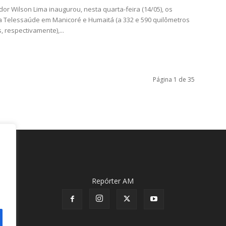
or Wilson Lima inaugurou, nesta quarta-feira (14/05), os
a Telessaúde em Manicoré e Humaitá (a 332 e 590 quilômetros
 respectivamente),...
Página 1 de 35
Repórter AM