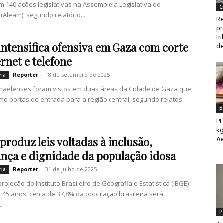
m 140 ações legislativas na Assembleia Legislativa do
C
Aleam), segundo relatório...
Re
pr
tr
 intensifica ofensiva em Gaza com corte
de
ernet e telefone
Reporter
-
18 de setembro de 2025
ria
sraelenses foram vistos em duas áreas da Cidade de Gaza que
o portas de entrada para a região central, segundo relatos
P
PF
kg
produz leis voltadas à inclusão,
Ae
nça e dignidade da população idosa
Reporter
-
31 de julho de 2025
ria
rojeção do Instituto Brasileiro de Geografia e Estatística (IBGE)
 45 anos, cerca de 37,8% da população brasileira será
.
P