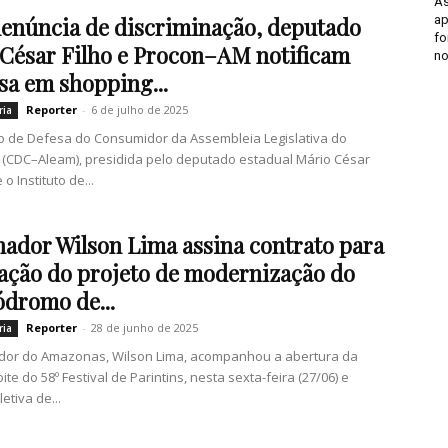
As
ap
enúncia de discriminação, deputado
fo
César Filho e Procon–AM notificam
n
a em shopping...
Reporter
-
6 de julho de 2025
ria
 de Defesa do Consumidor da Assembleia Legislativa do
(CDC–Aleam), presidida pelo deputado estadual Mário César
e o Instituto de...
ador Wilson Lima assina contrato para
ação do projeto de modernização do
dromo de...
Reporter
-
28 de junho de 2025
ria
dor do Amazonas, Wilson Lima, acompanhou a abertura da
ite do 58º Festival de Parintins, nesta sexta-feira (27/06) e
etiva de...