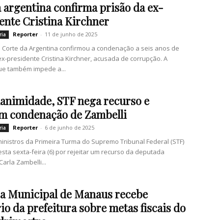
a argentina confirma prisão da ex-
ente Cristina Kirchner
Reporter
-
11 de junho de 2025
ria
Corte da Argentina confirmou a condenação a seis anos de
ex-presidente Cristina Kirchner, acusada de corrupção. A
ue também impede a...
animidade, STF nega recurso e
m condenação de Zambelli
Reporter
-
6 de junho de 2025
ria
inistros da Primeira Turma do Supremo Tribunal Federal (STF)
sta sexta-feira (6) por rejeitar um recurso da deputada
Carla Zambelli...
a Municipal de Manaus recebe
rio da prefeitura sobre metas fiscais do