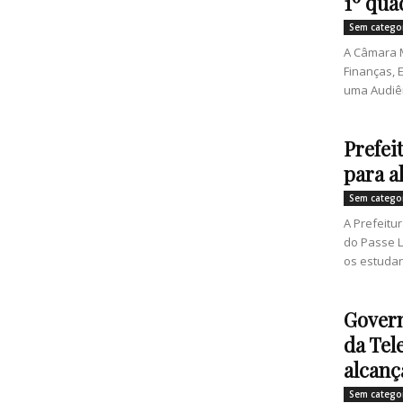
1º qua
Sem catego
A Câmara M
Finanças, 
uma Audiên
Prefei
para a
Sem catego
A Prefeitu
do Passe L
os estudan
Govern
da Tel
alcanç
Sem catego