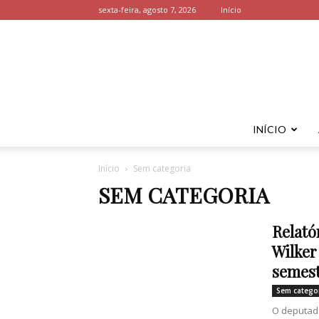
sexta-feira, agosto 7, 2026
Início
INÍCIO
Início
Sem categoria
SEM CATEGORIA
Relató
Wilker
semest
Sem catego
O deputado