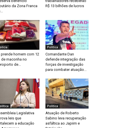
eserva benefício
trabalhadores receberão
ibutário da Zona Franca
R$ 13 bilhões de lucros
...
olícia
Política
 prende homem com 12
Comandante Dan
 de maconha no
defende integração das
roporto de...
forças de investigação
para combater atuação...
olítica
Política
sembleia Legislativa
Atuação de Roberto
rova leis que
Sabino leva recuperação
rtalecem a educação
asfáltica ao Japiim e