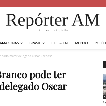
Repórter AM
O Jornal de Opinião
AMAZONAS
BRASIL
ETC. & TAL
MUNDO
POLÍT
mandado matar delegado Oscar Cardoso
Branco pode ter
delegado Oscar
C
Re