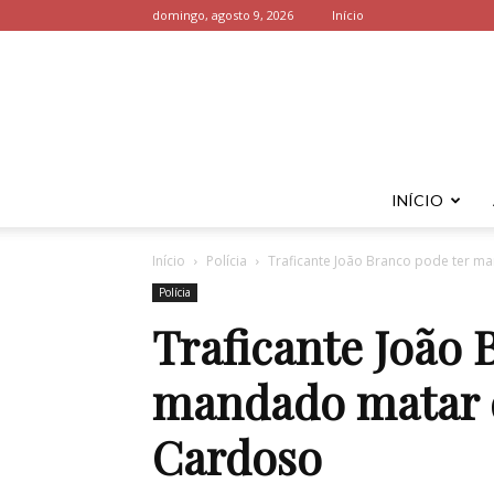
domingo, agosto 9, 2026
Início
INÍCIO
Início
Polícia
Traficante João Branco pode ter 
Polícia
Traficante João 
mandado matar 
Cardoso