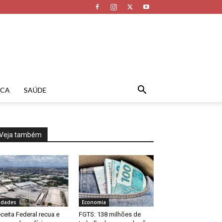
ICA
SAÚDE
Veja também
idades
Economia
ceita Federal recua e
FGTS: 138 milhões de