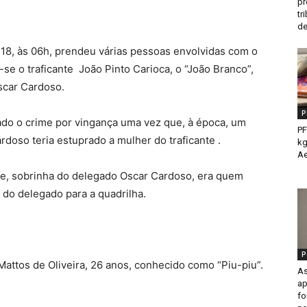
pr
tr
de
 18, às 06h, prendeu várias pessoas envolvidas com o
a-se o traficante João Pinto Carioca, o “João Branco”,
scar Cardoso.
P
ado o crime por vingança uma vez que, à época, um
PF
doso teria estuprado a mulher do traficante .
kg
Ae
ane, sobrinha do delegado Oscar Cardoso, era quem
 do delegado para a quadrilha.
P
Mattos de Oliveira, 26 anos, conhecido como “Piu-piu”.
As
ap
fo