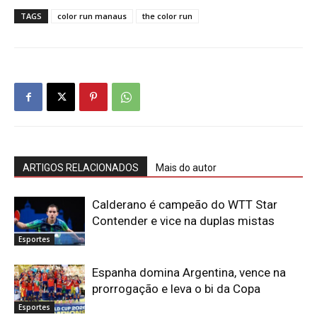
TAGS
color run manaus
the color run
ARTIGOS RELACIONADOS
Mais do autor
Calderano é campeão do WTT Star
Contender e vice na duplas mistas
Esportes
Espanha domina Argentina, vence na
prorrogação e leva o bi da Copa
Esportes