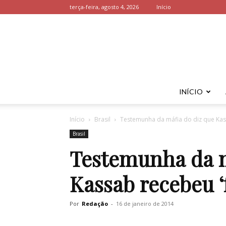
terça-feira, agosto 4, 2026
Início
INÍCIO
Início
Brasil
Testemunha da máfia do diz que Kass
Brasil
Testemunha da m
Kassab recebeu ‘
Por
Redação
-
16 de janeiro de 2014