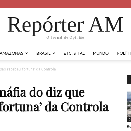
Repórter AM
O Jornal de Opinião
AMAZONAS
BRASIL
ETC. & TAL
MUNDO
POLÍT
ab recebeu ‘fortuna’ da Controla
áfia do diz que
fortuna’ da Controla
C
Re