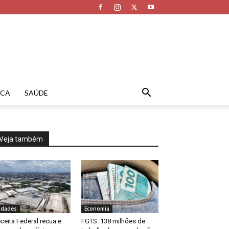
ICA
SAÚDE
Veja também
idades
Economia
ceita Federal recua e
FGTS: 138 milhões de