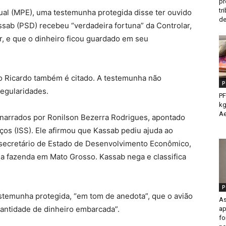
pr
tr
ual (MPE), uma testemunha protegida disse ter ouvido
de
ssab (PSD) recebeu “verdadeira fortuna” da Controlar,
, e que o dinheiro ficou guardado em seu
o Ricardo também é citado. A testemunha não
P
egularidades.
PF
kg
Ae
 narrados por Ronilson Bezerra Rodrigues, apontado
ços (ISS). Ele afirmou que Kassab pediu ajuda ao
 secretário de Estado de Desenvolvimento Econômico,
uma fazenda em Mato Grosso. Kassab nega e classifica
P
estemunha protegida, “em tom de anedota”, que o avião
As
uantidade de dinheiro embarcada”.
ap
fo