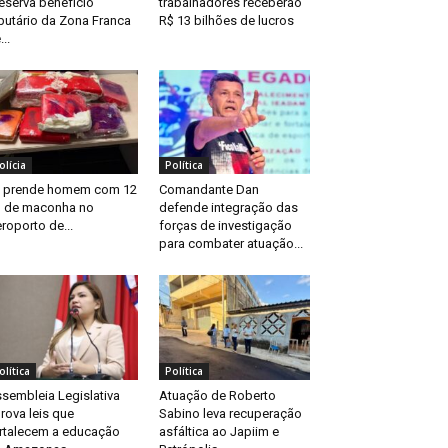
eserva benefício
trabalhadores receberão
ibutário da Zona Franca
R$ 13 bilhões de lucros
...
olícia
Política
 prende homem com 12
Comandante Dan
 de maconha no
defende integração das
roporto de...
forças de investigação
para combater atuação...
olítica
Política
sembleia Legislativa
Atuação de Roberto
rova leis que
Sabino leva recuperação
rtalecem a educação
asfáltica ao Japiim e