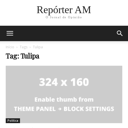
Repórter AM
O Jornal de Opinião
Início
Tags
Tulipa
Tag: Tulipa
Política