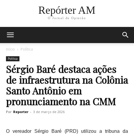
Repórter AM
O Jornal de Opinião
Início
Política
Política
Sérgio Baré destaca ações
de infraestrutura na Colônia
Santo Antônio em
pronunciamento na CMM
Por
Reporter
-
3 de março de 2026
O vereador Sérgio Baré (PRD) utilizou a tribuna da