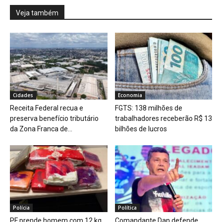
Veja também
Cidades
Economia
Receita Federal recua e
FGTS: 138 milhões de
preserva benefício tributário
trabalhadores receberão R$ 13
da Zona Franca de...
bilhões de lucros
Polícia
Política
PF prende homem com 12 kg
Comandante Dan defende