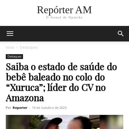
Repórter AM
O Jornal de Opinião
Início
Destaques
Destaques
Saiba o estado de saúde do
bebê baleado no colo do
“Xuruca”; líder do CV no
Amazona
Por
Reporter
-
14 de outubro de 2025