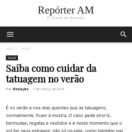
Repórter AM
O Jornal de Opinião
Início
Saúde
Saúde
Saiba como cuidar da
tatuagem no verão
Por
Redação
-
1 de março de 2014
É no verão e nos dias quentes que as tatuagens,
normalmente, ficam à mostra. O calor pede shorts,
bermudas, regatas e vestidos e é neste momento que o
sol faz seus estragos; não só na pele, como também nas