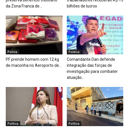
preserva benefício tributário
trabalhadores receberão R$ 13
da Zona Franca de...
bilhões de lucros
Polícia
Política
PF prende homem com 12 kg
Comandante Dan defende
de maconha no Aeroporto de...
integração das forças de
investigação para combater
atuação...
Política
Política