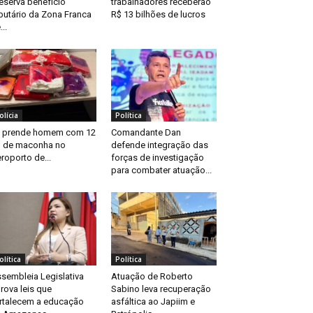
eserva benefício
trabalhadores receberão
ibutário da Zona Franca
R$ 13 bilhões de lucros
...
olícia
Política
 prende homem com 12
Comandante Dan
 de maconha no
defende integração das
roporto de...
forças de investigação
para combater atuação...
olítica
Política
sembleia Legislativa
Atuação de Roberto
rova leis que
Sabino leva recuperação
rtalecem a educação
asfáltica ao Japiim e