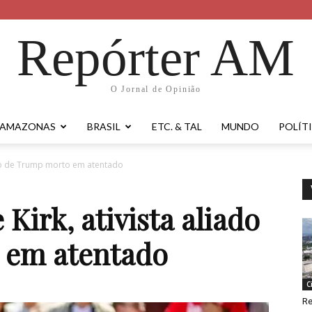
Repórter AM
O Jornal de Opinião
AMAZONAS
BRASIL
ETC. & TAL
MUNDO
POLÍT
iado de Trump morto em atentado
Kirk, ativista aliado
 em atentado
C
Re