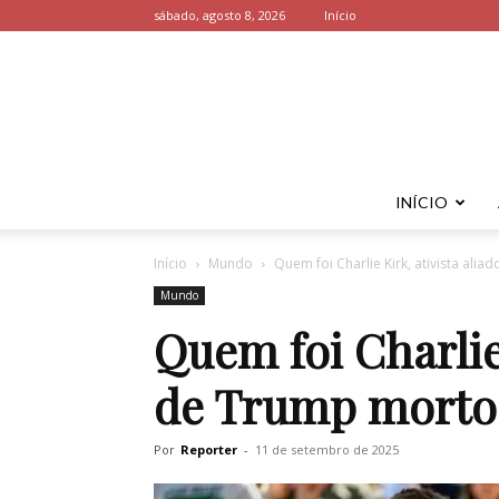
sábado, agosto 8, 2026
Início
INÍCIO
Início
Mundo
Quem foi Charlie Kirk, ativista al
Mundo
Quem foi Charlie 
de Trump morto
Por
Reporter
-
11 de setembro de 2025