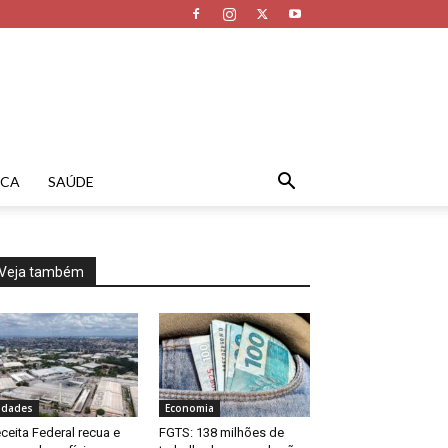
ICA
SAÚDE
Veja também
idades
Economia
ceita Federal recua e
FGTS: 138 milhões de