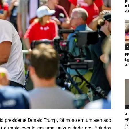
pr
tr
de
P
PF
kg
Ae
P
As
ap
o do presidente Donald Trump, foi morto em um atentado
fo
/9) durante evento em uma universidade nos Estados