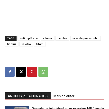
TAGS
antinoplásica
câncer
células
erva de passarinho
fiocruz
in vitro
Ufam
ARTIGOS RELACIONADOS
Mais do autor
Remédio injetável que previne HIV pode