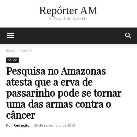
Repórter AM
O Jornal de Opinião
Início
Saúde
Saúde
Pesquisa no Amazonas
atesta que a erva de
passarinho pode se tornar
uma das armas contra o
câncer
Por
Redação
-
30 de novembro de 2013