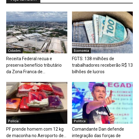
Cidades
Economia
Receita Federal recua e
FGTS: 138 milhões de
preserva benefício tributário
trabalhadores receberão R$ 13
da Zona Franca de...
bilhões de lucros
Polícia
Política
PF prende homem com 12 kg
Comandante Dan defende
de maconha no Aeroporto de...
integração das forças de