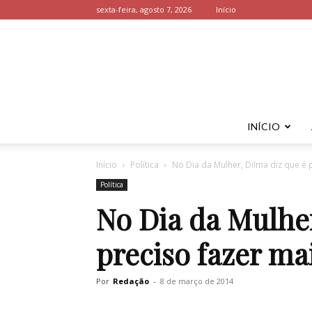
sexta-feira, agosto 7, 2026
Início
INÍCIO
Início
Política
No Dia da Mulher, Dilma diz que é 
Política
No Dia da Mulher
preciso fazer ma
Por
Redação
-
8 de março de 2014