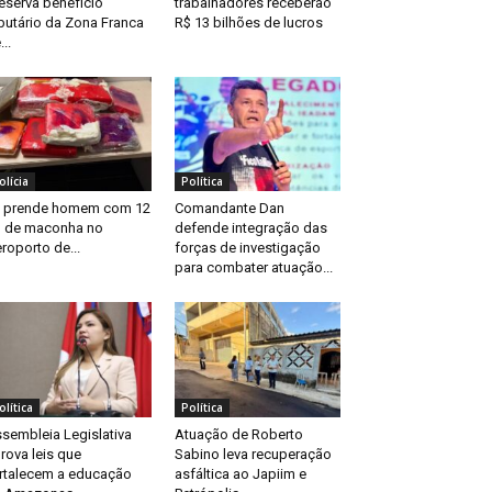
eserva benefício
trabalhadores receberão
ibutário da Zona Franca
R$ 13 bilhões de lucros
...
olícia
Política
 prende homem com 12
Comandante Dan
 de maconha no
defende integração das
roporto de...
forças de investigação
para combater atuação...
olítica
Política
sembleia Legislativa
Atuação de Roberto
rova leis que
Sabino leva recuperação
rtalecem a educação
asfáltica ao Japiim e