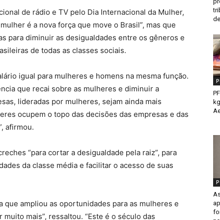
pr
tr
nal de rádio e TV pelo Dia Internacional da Mulher,
de
 mulher é a nova força que move o Brasil”, mas que
as para diminuir as desigualdades entre os gêneros e
asileiras de todas as classes sociais.
salário igual para mulheres e homens na mesma função.
P
ncia que recai sobre as mulheres e diminuir a
PF
sas, lideradas por mulheres, sejam ainda mais
kg
Ae
heres ocupem o topo das decisões das empresas e das
, afirmou.
creches “para cortar a desigualdade pela raiz”, para
ades da classe média e facilitar o acesso de suas
P
As
ta que ampliou as oportunidades para as mulheres e
ap
fo
muito mais”, ressaltou. “Este é o século das