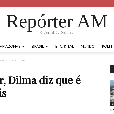
Repórter AM
O Jornal de Opinião
AMAZONAS
BRASIL
ETC. & TAL
MUNDO
POLÍT
preciso fazer mais
, Dilma diz que é
is
C
Re