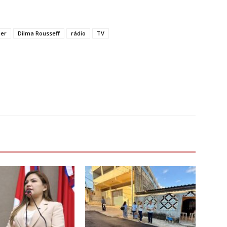
her
Dilma Rousseff
rádio
TV