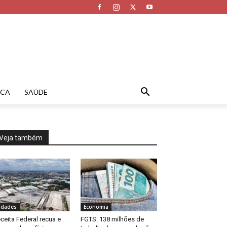
ICA
SAÚDE
Veja também
idades
Economia
ceita Federal recua e
FGTS: 138 milhões de