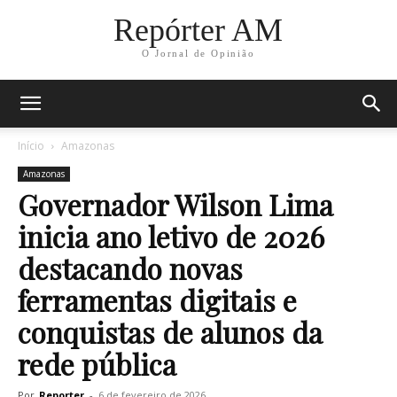
Repórter AM
O Jornal de Opinião
Início
Amazonas
Amazonas
Governador Wilson Lima
inicia ano letivo de 2026
destacando novas
ferramentas digitais e
conquistas de alunos da
rede pública
Por
Reporter
-
6 de fevereiro de 2026