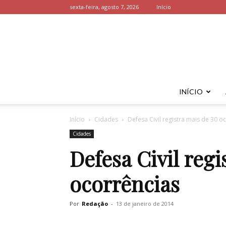
sexta-feira, agosto 7, 2026
Início
INÍCIO
Início
Cidades
Defesa Civil registra mais de 30 o
Cidades
Defesa Civil regi
ocorrências
Por
Redação
-
13 de janeiro de 2014