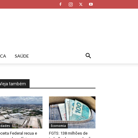
ICA
SAÚDE
Veja também
idades
Economia
ceita Federal recua e
FGTS: 138 milhões de