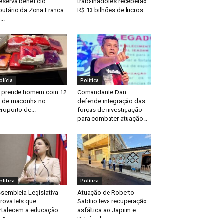
eserva benefício
trabalhadores receberão
ibutário da Zona Franca
R$ 13 bilhões de lucros
...
olícia
Política
 prende homem com 12
Comandante Dan
 de maconha no
defende integração das
roporto de...
forças de investigação
para combater atuação...
olítica
Política
sembleia Legislativa
Atuação de Roberto
rova leis que
Sabino leva recuperação
rtalecem a educação
asfáltica ao Japiim e