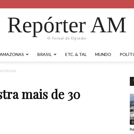
Repórter AM
O Jornal de Opinião
AMAZONAS
BRASIL
ETC. & TAL
MUNDO
POLÍT
corrências
stra mais de 30
C
Re