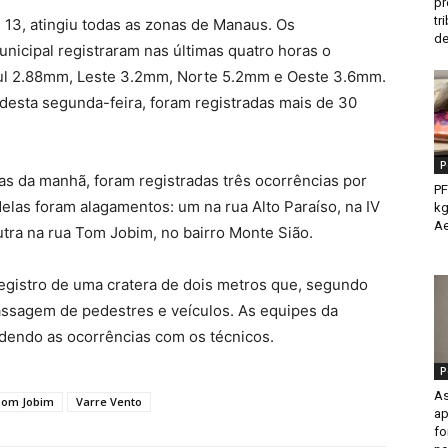
pr
tr
13, atingiu todas as zonas de Manaus. Os
de
unicipal registraram nas últimas quatro horas o
ul 2.88mm, Leste 3.2mm, Norte 5.2mm e Oeste 3.6mm.
 desta segunda-feira, foram registradas mais de 30
P
as da manhã, foram registradas três ocorrências por
PF
las foram alagamentos: um na rua Alto Paraíso, na IV
kg
Ae
outra na rua Tom Jobim, no bairro Monte Sião.
egistro de uma cratera de dois metros que, segundo
assagem de pedestres e veículos. As equipes da
ndendo as ocorrências com os técnicos.
P
As
om Jobim
Varre Vento
ap
fo