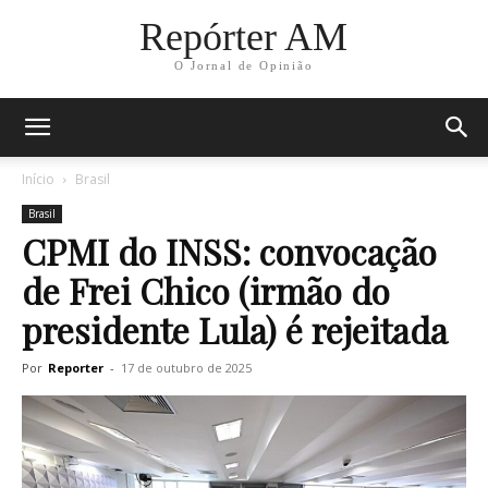
Repórter AM
O Jornal de Opinião
Início
Brasil
Brasil
CPMI do INSS: convocação
de Frei Chico (irmão do
presidente Lula) é rejeitada
Por
Reporter
-
17 de outubro de 2025