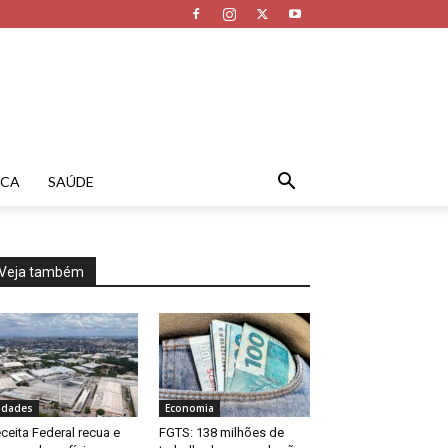
ICA
SAÚDE
Veja também
idades
Economia
ceita Federal recua e
FGTS: 138 milhões de