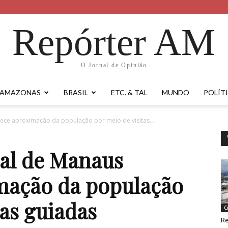
Repórter AM
O Jornal de Opinião
AMAZONAS
BRASIL
ETC. & TAL
MUNDO
POLÍT
ece aproximação da população por meio de visitas...
al de Manaus
imação da população
tas guiadas
C
Re