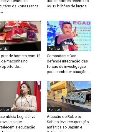
eserva benefício
trabalhadores receberão
ibutário da Zona Franca
R$ 13 bilhões de lucros
...
olícia
Política
 prende homem com 12
Comandante Dan
 de maconha no
defende integração das
roporto de...
forças de investigação
para combater atuação...
olítica
Política
sembleia Legislativa
Atuação de Roberto
rova leis que
Sabino leva recuperação
rtalecem a educação
asfáltica ao Japiim e