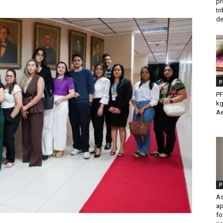
pr
tr
de
P
PF
kg
Ae
P
As
ap
fo