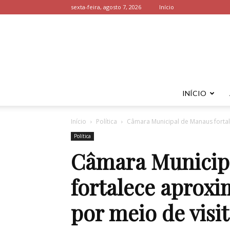
sexta-feira, agosto 7, 2026
Início
INÍCIO
Início
Política
Câmara Municipal de Manaus fortal
Política
Câmara Municip
fortalece aprox
por meio de visi