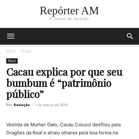
Repórter AM
O Jornal de Opinião
Início
Brasil
Brasil
Cacau explica por que seu
bumbum é “patrimônio
público”
Por
Redação
-
1 de março de 2014
Vestida de Mulher Gato, Cacau Colucci desfilou pela
Dragões da Real e atraiu olhares pela boa forma na