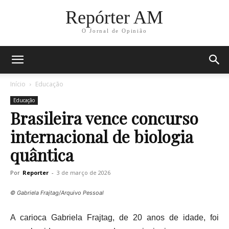
Repórter AM
O Jornal de Opinião
Início
Educação
Educação
Brasileira vence concurso
internacional de biologia
quântica
Por
Reporter
-
3 de março de 2026
© Gabriela Frajtag/Arquivo Pessoal
A carioca Gabriela Frajtag, de 20 anos de idade, foi