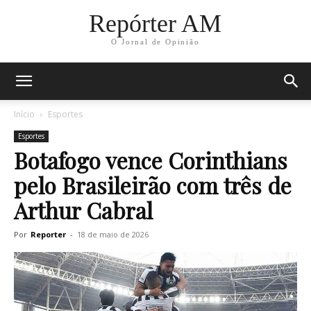
Repórter AM
O Jornal de Opinião
Início
Esportes
Esportes
Botafogo vence Corinthians
pelo Brasileirão com três de
Arthur Cabral
Por
Reporter
-
18 de maio de 2026