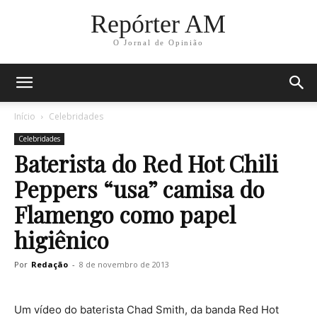
Repórter AM
O Jornal de Opinião
Início
Celebridades
Celebridades
Baterista do Red Hot Chili
Peppers “usa” camisa do
Flamengo como papel
higiênico
Por
Redação
-
8 de novembro de 2013
Um vídeo do baterista Chad Smith, da banda Red Hot