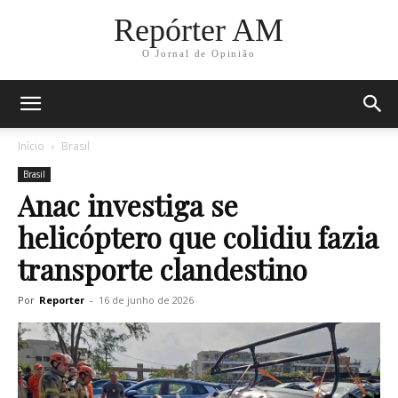
Repórter AM
O Jornal de Opinião
Início
Brasil
Brasil
Anac investiga se
helicóptero que colidiu fazia
transporte clandestino
Por
Reporter
-
16 de junho de 2026