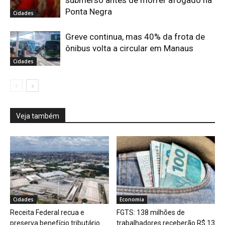
submerso antes de morrer afogado na
Ponta Negra
Cidades
Greve continua, mas 40% da frota de
ônibus volta a circular em Manaus
Cidades
Veja também
Cidades
Economia
Receita Federal recua e
FGTS: 138 milhões de
preserva benefício tributário
trabalhadores receberão R$ 13